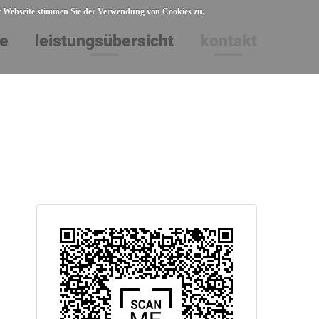
er Webseite stimmen Sie der Verwendung von Cookies zu.
te
leistungsübersicht
kontakt
FENSTER
TÜREN
TORE
DÄCHER + ÜBERDACHUNGEN
SONNENSCHUTZ
SONNENSCHUTZ AUSSEN
INSEKTENSCHUTZ
SONNENSCHUTZ INNEN
SICHERHEITSTECHNIK